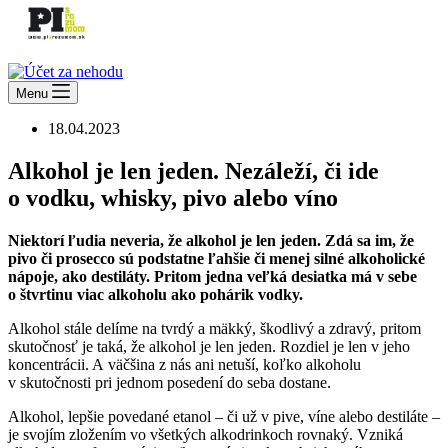
Menu
18.04.2023
Alkohol je len jeden. Nezáleží, či ide
o vodku, whisky, pivo alebo víno
Niektorí ľudia neveria, že alkohol je len jeden. Zdá sa im, že
pivo či prosecco sú podstatne ľahšie či menej silné alkoholické
nápoje, ako destiláty. Pritom jedna veľká desiatka má v sebe
o štvrtinu viac alkoholu ako pohárik vodky.
Alkohol stále delíme na tvrdý a mäkký, škodlivý a zdravý, pritom
skutočnosť je taká, že alkohol je len jeden. Rozdiel je len v jeho
koncentrácii. A väčšina z nás ani netuší, koľko alkoholu
v skutočnosti pri jednom posedení do seba dostane.
Alkohol, lepšie povedané etanol – či už v pive, víne alebo destiláte –
je svojím zložením vo všetkých alkodrinkoch rovnaký. Vzniká