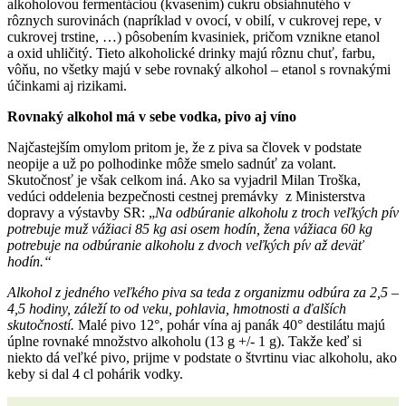
alkoholovou fermentáciou (kvasením) cukru obsiahnutého v
rôznych surovinách (napríklad v ovocí, v obilí, v cukrovej repe, v
cukrovej trstine, …) pôsobením kvasiniek, pričom vznikne etanol
a oxid uhličitý. Tieto alkoholické drinky majú rôznu chuť, farbu,
vôňu, no všetky majú v sebe rovnaký alkohol – etanol s rovnakými
účinkami aj rizikami.
Rovnaký alkohol má v sebe vodka, pivo aj víno
Najčastejším omylom pritom je, že z piva sa človek v podstate
neopije a už po polhodinke môže smelo sadnúť za volant.
Skutočnosť je však celkom iná. Ako sa vyjadril Milan Troška,
vedúci oddelenia bezpečnosti cestnej premávky z Ministerstva
dopravy a výstavby SR: „
Na odbúranie alkoholu z troch veľkých pív
potrebuje muž vážiaci 85 kg asi osem hodín, žena vážiaca 60 kg
potrebuje na odbúranie alkoholu z dvoch veľkých pív až deväť
hodín.“
Alkohol z jedného veľkého piva sa teda z organizmu odbúra za 2,5 –
4,5 hodiny, záleží to od veku, pohlavia, hmotnosti a ďalších
skutočností.
Malé pivo 12°, pohár vína aj panák 40° destilátu majú
úplne rovnaké množstvo alkoholu (13 g +/- 1 g). Takže keď si
niekto dá veľké pivo, prijme v podstate o štvrtinu viac alkoholu, ako
keby si dal 4 cl pohárik vodky.