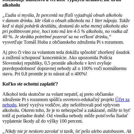
alkoholu
„Ľudia si myslia, že percentá na fľaši vyjadrujú obsah alkoholu
v danom drinku. Ide však o obsah alkoholu na 1 liter nápoja. Takže
keď si dajú pohárik destilátu, dostanú do seba menej alkoholu ako
pri pollitrovom pive, hoci toto má len 4-5 % alkoholu, no vodka až
40 %. Je skrátka potrebné pozerať sa na veľkosť drinku,“
vysvetľuje Tomáš Huba z občianskeho združenia Pi s rozumom.
Aj pivo či víno za volantom teda dokážu spôsobiť zhoršený úsudok
a zníženú schopnosť koncentrácie. Ako upozornila Polícia
Slovenskej republiky, 0,5 promile alkoholu v krvi zvyšuje
pravdepodobnosť dopravnej nehody až o 100% voči normálnemu
stavu. Pri 0,8 promile je to nárast až o 400%!
Koľko ste ochotní zaplatiť?
Alkohol teda skutočne za volant nepatrí, aj preto občianske
združenie Pi s rozumom spúšťa osvetovo-edukačný projekt
Účet za
nehodu
, ktorý vyzýva vodičov, aby nešoférovali pod vplyvom
alkoholu. Okrem toho, že je to nebezpečné a zakázané, môže to byť
totiž aj poriadne drahé. Od vinníka nehody môže poisťovňa žiadať
vyplatenie škody až do výšky 100 percent.
„Nikdy nie je neskoro zavolať si taxík, ísť pešo alebo autobusom. Ak