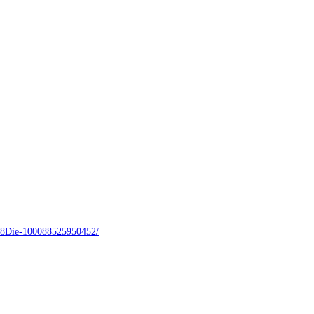
8Die-100088525950452/