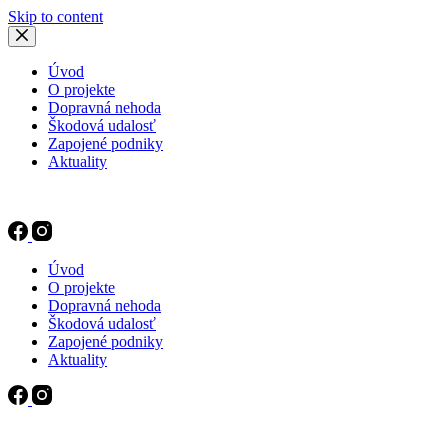
Skip to content
Úvod
O projekte
Dopravná nehoda
Škodová udalosť
Zapojené podniky
Aktuality
Úvod
O projekte
Dopravná nehoda
Škodová udalosť
Zapojené podniky
Aktuality