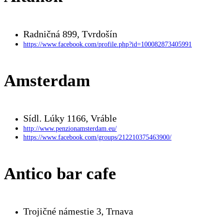
Radničná 899, Tvrdošín
https://www.facebook.com/profile.php?id=100082873405991
Amsterdam
Sídl. Lúky 1166, Vráble
http://www.penzionamsterdam.eu/
https://www.facebook.com/groups/212210375463900/
Antico bar cafe
Trojičné námestie 3, Trnava