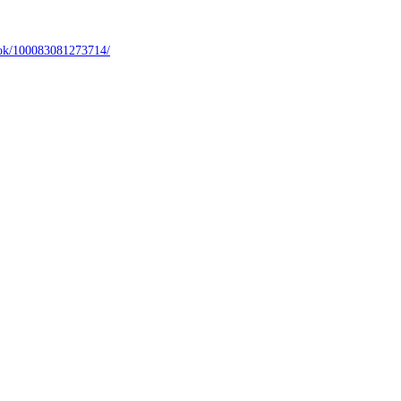
k/100083081273714/