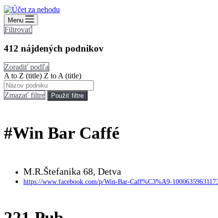
Menu
Filtrovať
412
nájdených podnikov
Zoradiť podľa
A to Z (title)
Z to A (title)
Zmazať filtre
Použiť filtre
#Win Bar Caffé
M.R.Štefanika 68, Detva
https://www.facebook.com/p/Win-Bar-Caff%C3%A9-1000635963117
221 Pub