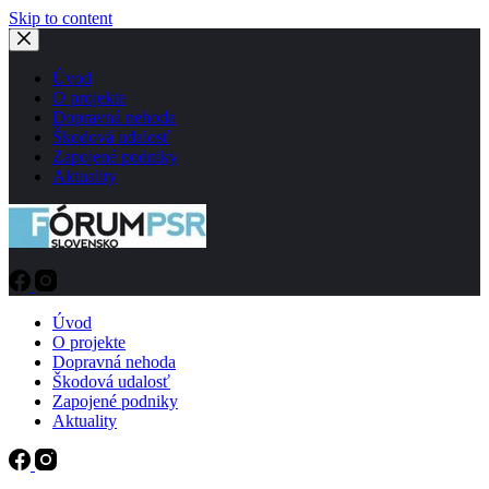
Skip to content
Úvod
O projekte
Dopravná nehoda
Škodová udalosť
Zapojené podniky
Aktuality
Úvod
O projekte
Dopravná nehoda
Škodová udalosť
Zapojené podniky
Aktuality