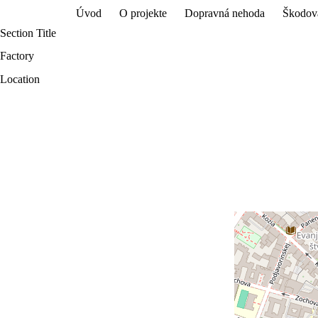
Úvod
O projekte
Dopravná nehoda
Škodov
S
k
Section Title
i
p
Factory
t
o
Location
c
o
n
t
e
n
t