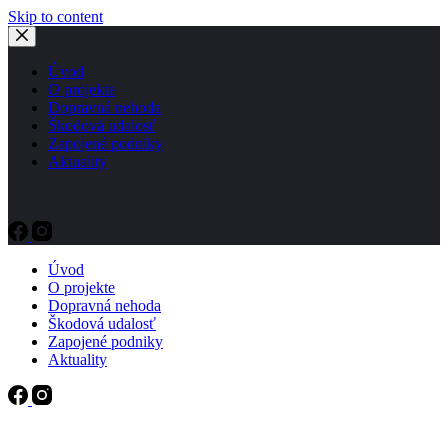
Skip to content
Úvod
O projekte
Dopravná nehoda
Škodová udalosť
Zapojené podniky
Aktuality
Úvod
O projekte
Dopravná nehoda
Škodová udalosť
Zapojené podniky
Aktuality