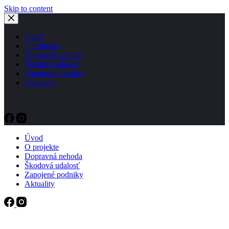
Skip to content
Úvod
O projekte
Dopravná nehoda
Škodová udalosť
Zapojené podniky
Aktuality
Úvod
O projekte
Dopravná nehoda
Škodová udalosť
Zapojené podniky
Aktuality