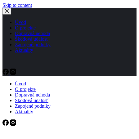
Skip to content
Úvod
O projekte
Dopravná nehoda
Škodová udalosť
Zapojené podniky
Aktuality
Úvod
O projekte
Dopravná nehoda
Škodová udalosť
Zapojené podniky
Aktuality