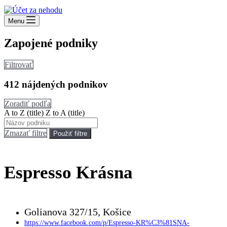
Menu
Zapojené podniky
Filtrovať
412
nájdených podnikov
Zoradiť podľa
A to Z (title)
Z to A (title)
Zmazať filtre
Použiť filtre
Espresso Krásna
Golianova 327/15, Košice
https://www.facebook.com/p/Espresso-KR%C3%81SNA-